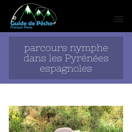
Passer
au
contenu
parcours nymphe
dans les Pyrénées
espagnoles
View
Larger
Image