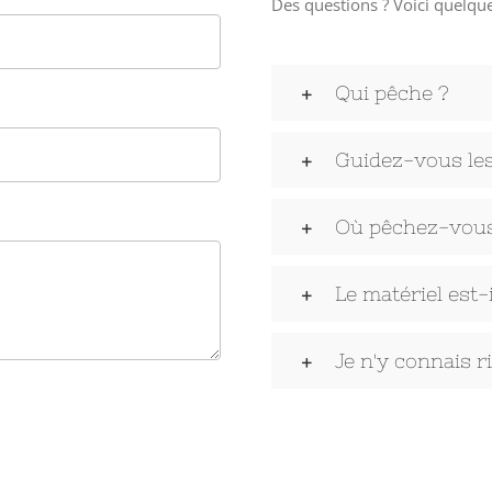
Des questions ? Voici quelqu
Qui pêche ?
Guidez-vous les
Où pêchez-vous
Le matériel est-i
Je n'y connais r