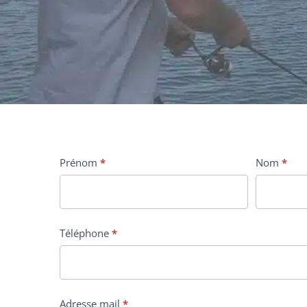
Message
Prénom
*
Nom
*
provenant
du
site
Téléphone
*
guidepechefrancoisperez.com
Adresse mail
*